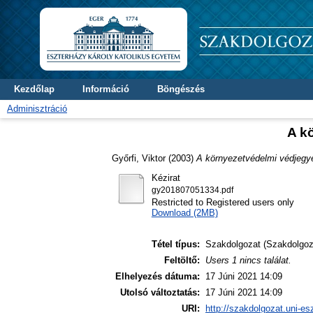
Kezdőlap
Információ
Böngészés
Adminisztráció
A k
Győrfi, Viktor
(2003)
A környezetvédelmi védjegy
Kézirat
gy201807051334.pdf
Restricted to Registered users only
Download (2MB)
Tétel típus:
Szakdolgozat (Szakdolgoz
Feltöltő:
Users 1 nincs találat.
Elhelyezés dátuma:
17 Júni 2021 14:09
Utolsó változtatás:
17 Júni 2021 14:09
URI:
http://szakdolgozat.uni-es