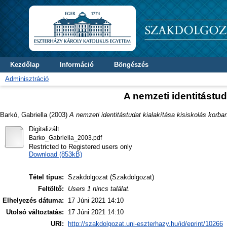
Kezdőlap
Információ
Böngészés
Adminisztráció
A nemzeti identitástud
Barkó, Gabriella
(2003)
A nemzeti identitástudat kialakítása kisiskolás korba
Digitalizált
Barko_Gabriella_2003.pdf
Restricted to Registered users only
Download (853kB)
Tétel típus:
Szakdolgozat (Szakdolgozat)
Feltöltő:
Users 1 nincs találat.
Elhelyezés dátuma:
17 Júni 2021 14:10
Utolsó változtatás:
17 Júni 2021 14:10
URI:
http://szakdolgozat.uni-eszterhazy.hu/id/eprint/10266