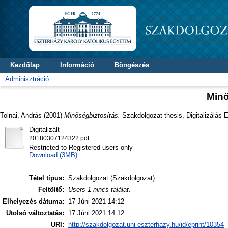
Kezdőlap
Információ
Böngészés
Adminisztráció
Minő
Tolnai, András
(2001)
Minőségbiztosítás.
Szakdolgozat thesis, Digitalizálás E
Digitalizált
20180307124322.pdf
Restricted to Registered users only
Download (3MB)
Tétel típus:
Szakdolgozat (Szakdolgozat)
Feltöltő:
Users 1 nincs találat.
Elhelyezés dátuma:
17 Júni 2021 14:12
Utolsó változtatás:
17 Júni 2021 14:12
URI:
http://szakdolgozat.uni-eszterhazy.hu/id/eprint/10354