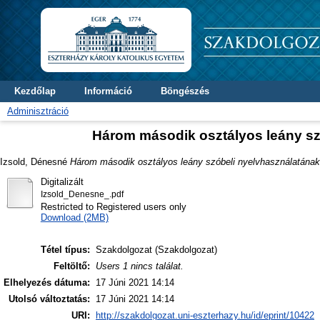
Kezdőlap
Információ
Böngészés
Adminisztráció
Három második osztályos leány sz
Izsold, Dénesné
Három második osztályos leány szóbeli nyelvhasználatának 
Digitalizált
Izsold_Denesne_.pdf
Restricted to Registered users only
Download (2MB)
Tétel típus:
Szakdolgozat (Szakdolgozat)
Feltöltő:
Users 1 nincs találat.
Elhelyezés dátuma:
17 Júni 2021 14:14
Utolsó változtatás:
17 Júni 2021 14:14
URI:
http://szakdolgozat.uni-eszterhazy.hu/id/eprint/10422