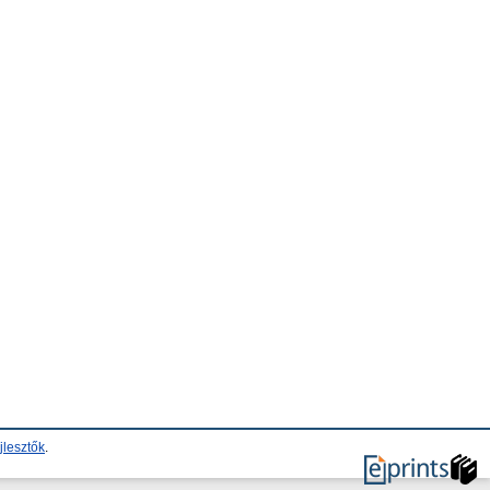
jlesztők
.