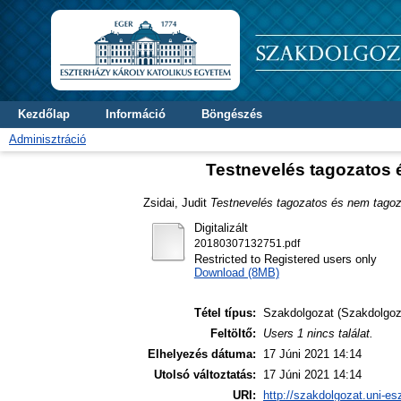
Kezdőlap
Információ
Böngészés
Adminisztráció
Testnevelés tagozatos é
Zsidai, Judit
Testnevelés tagozatos és nem tagoza
Digitalizált
20180307132751.pdf
Restricted to Registered users only
Download (8MB)
Tétel típus:
Szakdolgozat (Szakdolgoz
Feltöltő:
Users 1 nincs találat.
Elhelyezés dátuma:
17 Júni 2021 14:14
Utolsó változtatás:
17 Júni 2021 14:14
URI:
http://szakdolgozat.uni-es