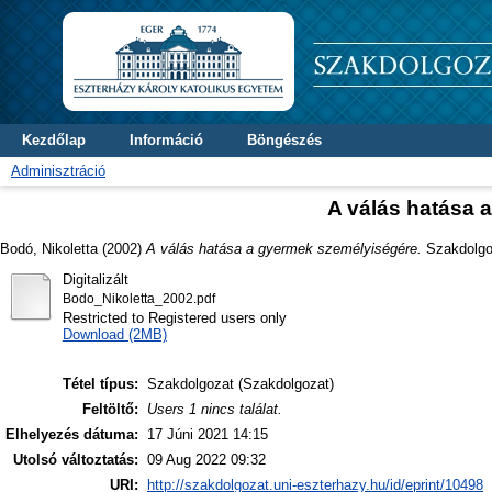
Kezdőlap
Információ
Böngészés
Adminisztráció
A válás hatása 
Bodó, Nikoletta
(2002)
A válás hatása a gyermek személyiségére.
Szakdolgoz
Digitalizált
Bodo_Nikoletta_2002.pdf
Restricted to Registered users only
Download (2MB)
Tétel típus:
Szakdolgozat (Szakdolgozat)
Feltöltő:
Users 1 nincs találat.
Elhelyezés dátuma:
17 Júni 2021 14:15
Utolsó változtatás:
09 Aug 2022 09:32
URI:
http://szakdolgozat.uni-eszterhazy.hu/id/eprint/10498