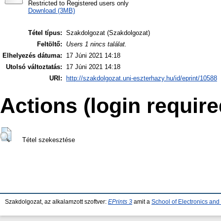
Restricted to Registered users only
Download (3MB)
Tétel típus:
Szakdolgozat (Szakdolgozat)
Feltöltő:
Users 1 nincs találat.
Elhelyezés dátuma:
17 Júni 2021 14:18
Utolsó változtatás:
17 Júni 2021 14:18
URI:
http://szakdolgozat.uni-eszterhazy.hu/id/eprint/10588
Actions (login require
Tétel szekesztése
Szakdolgozat, az alkalamzott szoftver:
EPrints 3
amit a
School of Electronics an