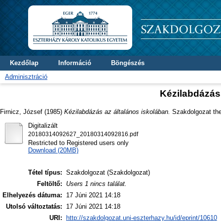
Kezdőlap
Információ
Böngészés
Adminisztráció
Kézilabdázás 
Firnicz, József
(1985)
Kézilabdázás az általános iskolában.
Szakdolgozat thes
Digitalizált
20180314092627_20180314092816.pdf
Restricted to Registered users only
Download (20MB)
Tétel típus:
Szakdolgozat (Szakdolgozat)
Feltöltő:
Users 1 nincs találat.
Elhelyezés dátuma:
17 Júni 2021 14:18
Utolsó változtatás:
17 Júni 2021 14:18
URI:
http://szakdolgozat.uni-eszterhazy.hu/id/eprint/10610