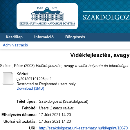
Kezdőlap
Információ
Böngészés
Adminisztráció
Vidékfejlesztés, avagy
Széles, Péter
(2003)
Vidékfejlesztés, avagy a vidék helyzete és lehetőségei.
Kézirat
gy201807191206.pdf
Restricted to Registered users only
Download (3MB)
Tétel típus:
Szakdolgozat (Szakdolgozat)
Feltöltő:
Users 1 nincs találat.
Elhelyezés dátuma:
17 Júni 2021 14:20
Utolsó változtatás:
17 Júni 2021 14:20
URI:
http://szakdolgozat.uni-eszterhazy.hu/id/eprint/10670