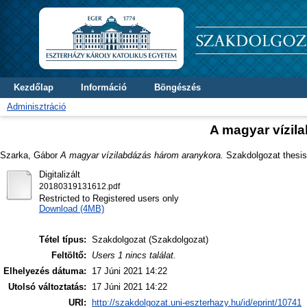
Kezdőlap
Információ
Böngészés
Adminisztráció
A magyar vízil
Szarka, Gábor
A magyar vízilabdázás három aranykora.
Szakdolgozat thesis,
Digitalizált
20180319131612.pdf
Restricted to Registered users only
Download (4MB)
Tétel típus:
Szakdolgozat (Szakdolgozat)
Feltöltő:
Users 1 nincs találat.
Elhelyezés dátuma:
17 Júni 2021 14:22
Utolsó változtatás:
17 Júni 2021 14:22
URI:
http://szakdolgozat.uni-eszterhazy.hu/id/eprint/10741