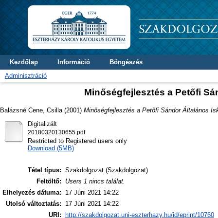
Kezdőlap
Információ
Böngészés
Adminisztráció
Minőségfejlesztés a Petőfi S
Balázsné Cene, Csilla
(2001)
Minőségfejlesztés a Petőfi Sándor Általános I
Digitalizált
20180320130655.pdf
Restricted to Registered users only
Download (5MB)
Tétel típus:
Szakdolgozat (Szakdolgozat)
Feltöltő:
Users 1 nincs találat.
Elhelyezés dátuma:
17 Júni 2021 14:22
Utolsó változtatás:
17 Júni 2021 14:22
URI:
http://szakdolgozat.uni-eszterhazy.hu/id/eprint/10760