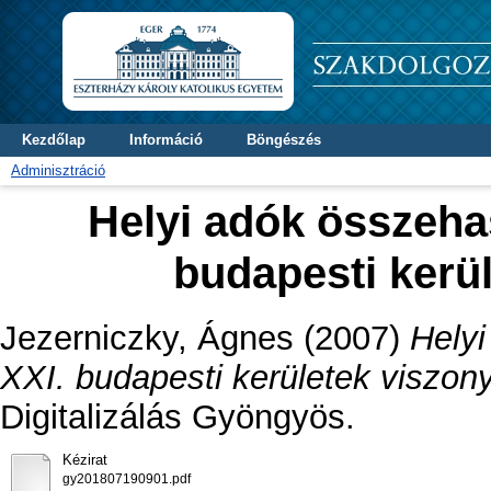
Kezdőlap
Információ
Böngészés
Adminisztráció
Helyi adók összehaso
budapesti kerü
Jezerniczky, Ágnes
(2007)
Helyi
XXI. budapesti kerületek viszon
Digitalizálás Gyöngyös.
Kézirat
gy201807190901.pdf