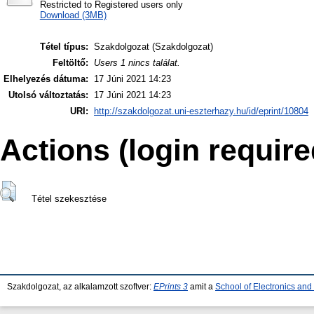
Restricted to Registered users only
Download (3MB)
Tétel típus:
Szakdolgozat (Szakdolgozat)
Feltöltő:
Users 1 nincs találat.
Elhelyezés dátuma:
17 Júni 2021 14:23
Utolsó változtatás:
17 Júni 2021 14:23
URI:
http://szakdolgozat.uni-eszterhazy.hu/id/eprint/10804
Actions (login require
Tétel szekesztése
Szakdolgozat, az alkalamzott szoftver:
EPrints 3
amit a
School of Electronics an