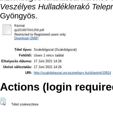
Veszélyes Hulladéklerakó Telepr
Gyöngyös.
Kézirat
gy201807041356.pdf
Restricted to Registered users only
Download (2MB)
Tétel típus:
Szakdolgozat (Szakdolgozat)
Feltöltő:
Users 1 nincs találat.
Elhelyezés dátuma:
17 Júni 2021 14:26
Utolsó változtatás:
17 Júni 2021 14:26
URI:
http://szakdolgozat.uni-eszterhazy.hu/id/eprint/10914
Actions (login require
Tétel szekesztése