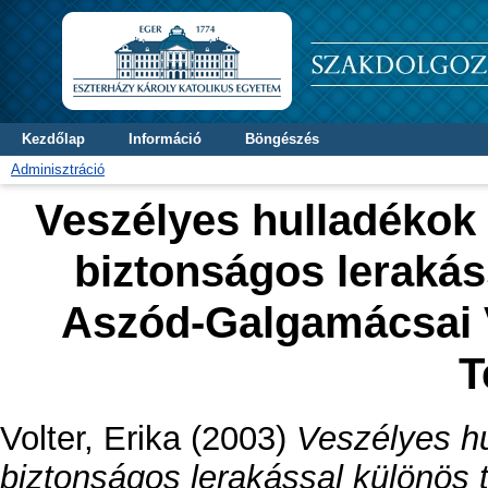
Kezdőlap
Információ
Böngészés
Adminisztráció
Veszélyes hulladékok 
biztonságos lerakáss
Aszód-Galgamácsai 
T
Volter, Erika
(2003)
Veszélyes hu
biztonságos lerakással különös 