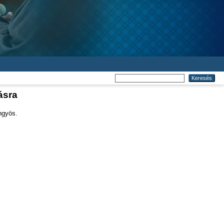
ásra
ngyös.