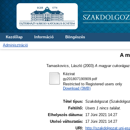
Kezdőlap
Információ
Böngészés
Adminisztráció
A m
Tamaskovics, László
(2003)
A magyar cukorágaza
Kézirat
gy201807190909.pdf
Restricted to Registered users only
Download (3MB)
Tétel típus:
Szakdolgozat (Szakdolgoz
Feltöltő:
Users 1 nincs találat.
Elhelyezés dátuma:
17 Júni 2021 14:27
Utolsó változtatás:
17 Júni 2021 14:27
URI:
http://szakdolgozat.uni-es