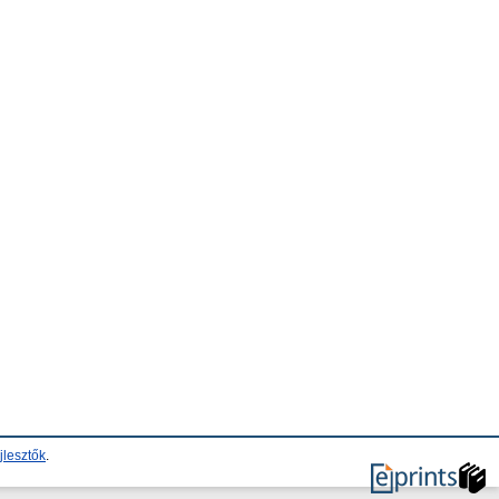
jlesztők
.