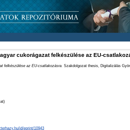
agyar cukorágazat felkészülése az EU-csatlakoz
t felkészülése az EU-csatlakozásra.
Szakdolgozat thesis, Digitalizálás Gyö
at)
zterhazy.hu/id/eprint/10943