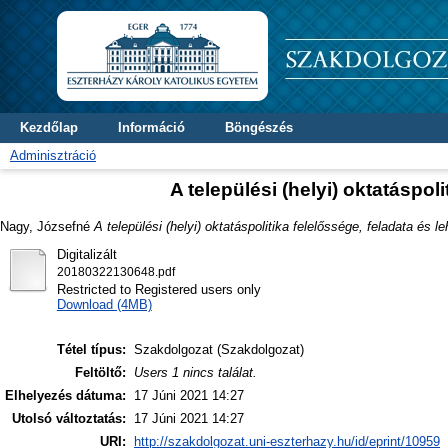
Kezdőlap
Információ
Böngészés
Adminisztráció
A települési (helyi) oktatáspol
Nagy, Józsefné
A települési (helyi) oktatáspolitika felelőssége, feladata és l
Digitalizált
20180322130648.pdf
Restricted to Registered users only
Download (4MB)
Tétel típus:
Szakdolgozat (Szakdolgozat)
Feltöltő:
Users 1 nincs találat.
Elhelyezés dátuma:
17 Júni 2021 14:27
Utolsó változtatás:
17 Júni 2021 14:27
URI:
http://szakdolgozat.uni-eszterhazy.hu/id/eprint/10959