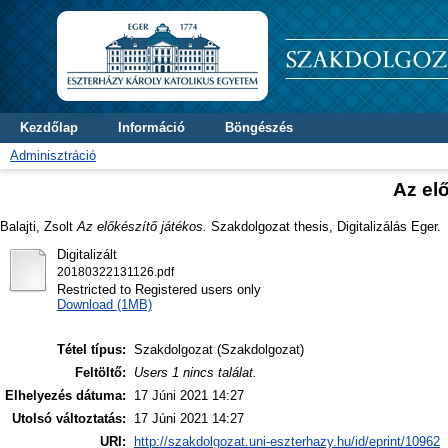
Kezdőlap
Információ
Böngészés
Adminisztráció
Az el
Balajti, Zsolt
Az előkészítő játékos.
Szakdolgozat thesis, Digitalizálás Eger.
Digitalizált
20180322131126.pdf
Restricted to Registered users only
Download (1MB)
Tétel típus:
Szakdolgozat (Szakdolgozat)
Feltöltő:
Users 1 nincs találat.
Elhelyezés dátuma:
17 Júni 2021 14:27
Utolsó változtatás:
17 Júni 2021 14:27
URI:
http://szakdolgozat.uni-eszterhazy.hu/id/eprint/10962