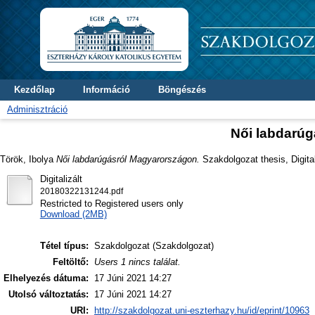
Kezdőlap
Információ
Böngészés
Adminisztráció
Női labdarú
Török, Ibolya
Női labdarúgásról Magyarországon.
Szakdolgozat thesis, Digital
Digitalizált
20180322131244.pdf
Restricted to Registered users only
Download (2MB)
Tétel típus:
Szakdolgozat (Szakdolgozat)
Feltöltő:
Users 1 nincs találat.
Elhelyezés dátuma:
17 Júni 2021 14:27
Utolsó változtatás:
17 Júni 2021 14:27
URI:
http://szakdolgozat.uni-eszterhazy.hu/id/eprint/10963