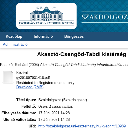
Kezdőlap
Információ
Böngészés
Adminisztráció
Akasztó-Csengőd-Tabdi kistérség i
Pacskó, Richárd
(2004)
Akasztó-Csengőd-Tabdi kistérség infrastrukturális b
Kézirat
gy201807031418.pdf
Restricted to Registered users only
Download (2MB)
Tétel típus:
Szakdolgozat (Szakdolgozat)
Feltöltő:
Users 1 nincs találat.
Elhelyezés dátuma:
17 Júni 2021 14:28
Utolsó változtatás:
17 Júni 2021 14:28
URI:
http://szakdolgozat.uni-eszterhazy.hu/id/eprint/10989