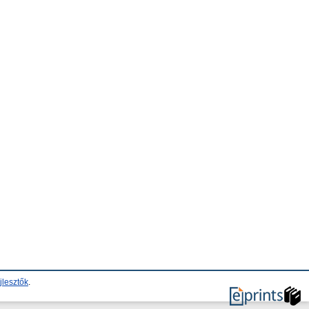
jlesztők
.