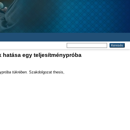
ak hatása egy teljesítménypróba
nypróba tükrében.
Szakdolgozat thesis,