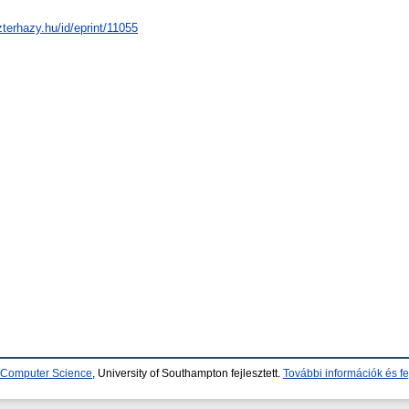
zterhazy.hu/id/eprint/11055
d Computer Science
, University of Southampton fejlesztett.
További információk és fe