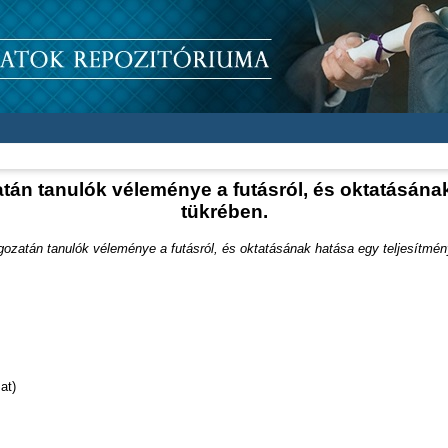
atán tanulók véleménye a futásról, és oktatásán
tükrében.
agozatán tanulók véleménye a futásról, és oktatásának hatása egy teljesítmé
at)