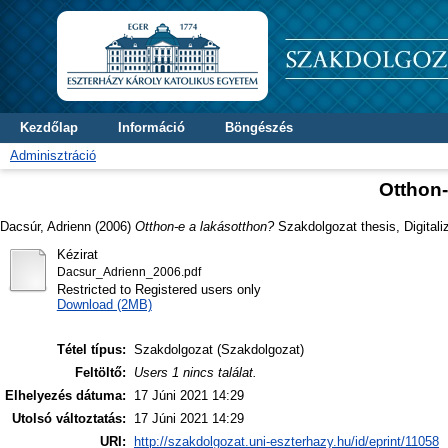
Kezdőlap
Információ
Böngészés
Adminisztráció
Otthon-
Dacsúr, Adrienn
(2006)
Otthon-e a lakásotthon?
Szakdolgozat thesis, Digitali
Kézirat
Dacsur_Adrienn_2006.pdf
Restricted to Registered users only
Download (2MB)
Tétel típus:
Szakdolgozat (Szakdolgozat)
Feltöltő:
Users 1 nincs találat.
Elhelyezés dátuma:
17 Júni 2021 14:29
Utolsó változtatás:
17 Júni 2021 14:29
URI:
http://szakdolgozat.uni-eszterhazy.hu/id/eprint/11058