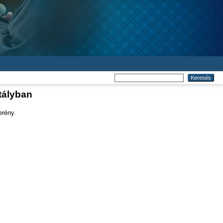
tályban
erény.