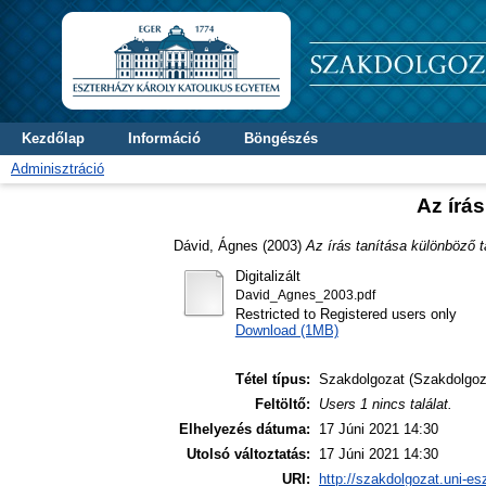
Kezdőlap
Információ
Böngészés
Adminisztráció
Az írá
Dávid, Ágnes
(2003)
Az írás tanítása különböző 
Digitalizált
David_Agnes_2003.pdf
Restricted to Registered users only
Download (1MB)
Tétel típus:
Szakdolgozat (Szakdolgoz
Feltöltő:
Users 1 nincs találat.
Elhelyezés dátuma:
17 Júni 2021 14:30
Utolsó változtatás:
17 Júni 2021 14:30
URI:
http://szakdolgozat.uni-es