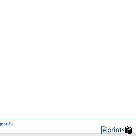
jlesztők
.