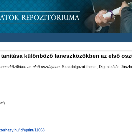
s tanítása különböző taneszközökben az első osz
taneszközökben az első osztályban.
Szakdolgozat thesis, Digitalizálás Jászb
at)
zterhazy.hu/id/eprint/11068