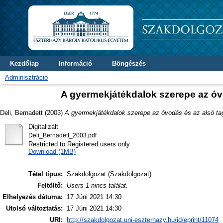
Kezdőlap
Információ
Böngészés
Adminisztráció
A gyermekjátékdalok szerepe az óv
Deli, Bernadett
(2003)
A gyermekjátékdalok szerepe az óvodás és az alsó t
Digitalizált
Deli_Bernadett_2003.pdf
Restricted to Registered users only
Download (1MB)
Tétel típus:
Szakdolgozat (Szakdolgozat)
Feltöltő:
Users 1 nincs találat.
Elhelyezés dátuma:
17 Júni 2021 14:30
Utolsó változtatás:
17 Júni 2021 14:30
URI:
http://szakdolgozat.uni-eszterhazy.hu/id/eprint/11074