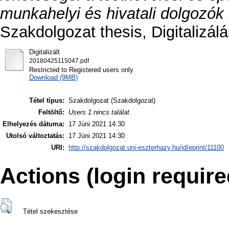
munkahelyi és hivatali dolgozók
Szakdolgozat thesis, Digitalizálá
Digitalizált
20180425115047.pdf
Restricted to Registered users only
Download (9MB)
Tétel típus:
Szakdolgozat (Szakdolgozat)
Feltöltő:
Users 1 nincs találat.
Elhelyezés dátuma:
17 Júni 2021 14:30
Utolsó változtatás:
17 Júni 2021 14:30
URI:
http://szakdolgozat.uni-eszterhazy.hu/id/eprint/11100
Actions (login require
Tétel szekesztése