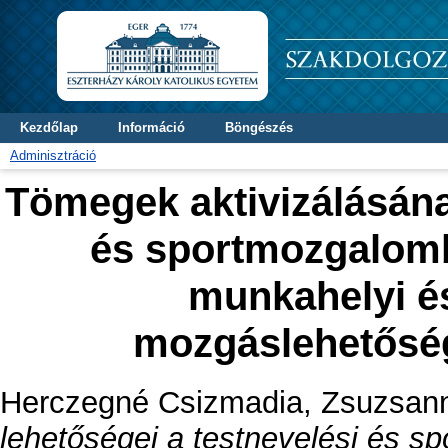
Kezdőlap
Információ
Böngészés
Adminisztráció
Tömegek aktivizálásána
és sportmozgalomba
munkahelyi és
mozgáslehetőség
Herczegné Csizmadia, Zsuzsan
lehetőségei a testnevelési és sp