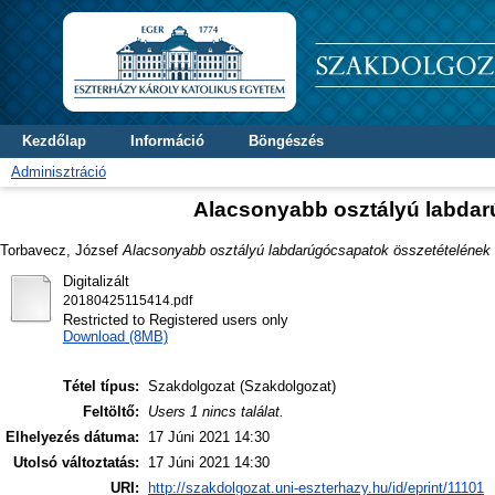
Kezdőlap
Információ
Böngészés
Adminisztráció
Alacsonyabb osztályú labdar
Torbavecz, József
Alacsonyabb osztályú labdarúgócsapatok összetételének 
Digitalizált
20180425115414.pdf
Restricted to Registered users only
Download (8MB)
Tétel típus:
Szakdolgozat (Szakdolgozat)
Feltöltő:
Users 1 nincs találat.
Elhelyezés dátuma:
17 Júni 2021 14:30
Utolsó változtatás:
17 Júni 2021 14:30
URI:
http://szakdolgozat.uni-eszterhazy.hu/id/eprint/11101