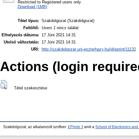
Restricted to Registered users only
Download (1MB)
Tétel típus:
Szakdolgozat (Szakdolgozat)
Feltöltő:
Users 1 nincs találat.
Elhelyezés dátuma:
17 Júni 2021 14:31
Utolsó változtatás:
17 Júni 2021 14:31
URI:
http://szakdolgozat.uni-eszterhazy.hu/id/eprint/11132
Actions (login require
Tétel szekesztése
Szakdolgozat, az alkalamzott szoftver:
EPrints 3
amit a
School of Electronics an