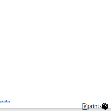
jlesztők
.