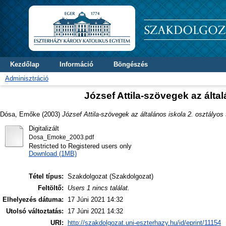
Kezdőlap
Információ
Böngészés
Adminisztráció
József Attila-szövegek az álta
Dósa, Emőke
(2003)
József Attila-szövegek az általános iskola 2. osztályos
Digitalizált
Dosa_Emoke_2003.pdf
Restricted to Registered users only
Download (1MB)
Tétel típus:
Szakdolgozat (Szakdolgozat)
Feltöltő:
Users 1 nincs találat.
Elhelyezés dátuma:
17 Júni 2021 14:32
Utolsó változtatás:
17 Júni 2021 14:32
URI:
http://szakdolgozat.uni-eszterhazy.hu/id/eprint/11154