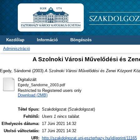
Kezdőlap
Információ
Böngészés
Adminisztráció
A Szolnoki Városi Művelődési és Ze
Egedy, Sándorné
(2003)
A Szolnoki Városi Művelődési és Zenei Központ Kö
Digitalizált
Egedy_Sandorne_2003.pdf
Restricted to Registered users only
Download (2MB)
Tétel típus:
Szakdolgozat (Szakdolgozat)
Feltöltő:
Users 1 nincs találat.
Elhelyezés dátuma:
17 Júni 2021 14:32
Utolsó változtatás:
17 Júni 2021 14:32
URI:
http://szakdolgozat.uni-eszterhazy.hu/id/eprint/11165