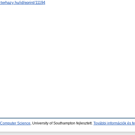
zterhazy.hu/id/eprint/11194
d Computer Science
, University of Southampton fejlesztett.
További információk és fe