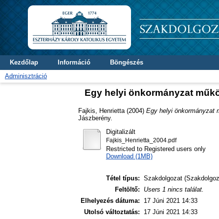
Kezdőlap
Információ
Böngészés
Adminisztráció
Egy helyi önkormányzat működé
Fajkis, Henrietta
(2004)
Egy helyi önkormányzat mű
Jászberény.
Digitalizált
Fajkis_Henrietta_2004.pdf
Restricted to Registered users only
Download (1MB)
Tétel típus:
Szakdolgozat (Szakdolgoz
Feltöltő:
Users 1 nincs találat.
Elhelyezés dátuma:
17 Júni 2021 14:33
Utolsó változtatás:
17 Júni 2021 14:33