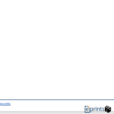
jlesztők
.