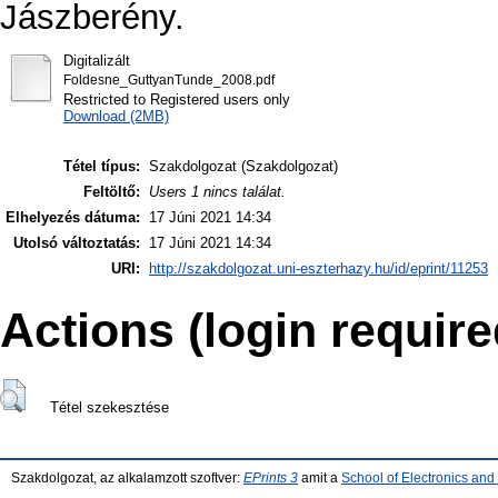
Jászberény.
Digitalizált
Foldesne_GuttyanTunde_2008.pdf
Restricted to Registered users only
Download (2MB)
Tétel típus:
Szakdolgozat (Szakdolgozat)
Feltöltő:
Users 1 nincs találat.
Elhelyezés dátuma:
17 Júni 2021 14:34
Utolsó változtatás:
17 Júni 2021 14:34
URI:
http://szakdolgozat.uni-eszterhazy.hu/id/eprint/11253
Actions (login require
Tétel szekesztése
Szakdolgozat, az alkalamzott szoftver:
EPrints 3
amit a
School of Electronics an