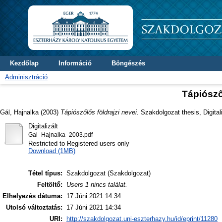
Kezdőlap
Információ
Böngészés
Adminisztráció
Tápiósző
Gál, Hajnalka
(2003)
Tápiószőlős földrajzi nevei.
Szakdolgozat thesis, Digital
Digitalizált
Gal_Hajnalka_2003.pdf
Restricted to Registered users only
Download (1MB)
Tétel típus:
Szakdolgozat (Szakdolgozat)
Feltöltő:
Users 1 nincs találat.
Elhelyezés dátuma:
17 Júni 2021 14:34
Utolsó változtatás:
17 Júni 2021 14:34
URI:
http://szakdolgozat.uni-eszterhazy.hu/id/eprint/11280