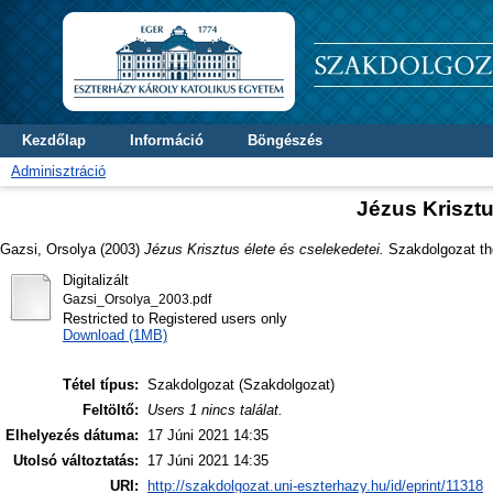
Kezdőlap
Információ
Böngészés
Adminisztráció
Jézus Krisztu
Gazsi, Orsolya
(2003)
Jézus Krisztus élete és cselekedetei.
Szakdolgozat the
Digitalizált
Gazsi_Orsolya_2003.pdf
Restricted to Registered users only
Download (1MB)
Tétel típus:
Szakdolgozat (Szakdolgozat)
Feltöltő:
Users 1 nincs találat.
Elhelyezés dátuma:
17 Júni 2021 14:35
Utolsó változtatás:
17 Júni 2021 14:35
URI:
http://szakdolgozat.uni-eszterhazy.hu/id/eprint/11318