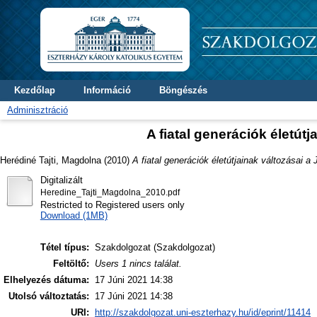
Kezdőlap
Információ
Böngészés
Adminisztráció
A fiatal generációk életút
Herédiné Tajti, Magdolna
(2010)
A fiatal generációk életútjainak változásai a
Digitalizált
Heredine_Tajti_Magdolna_2010.pdf
Restricted to Registered users only
Download (1MB)
Tétel típus:
Szakdolgozat (Szakdolgozat)
Feltöltő:
Users 1 nincs találat.
Elhelyezés dátuma:
17 Júni 2021 14:38
Utolsó változtatás:
17 Júni 2021 14:38
URI:
http://szakdolgozat.uni-eszterhazy.hu/id/eprint/11414