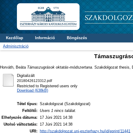
Kezdőlap
Információ
Böngészés
Adminisztráció
Támaszugráso
Horváth, Beáta
Támaszugrások oktatás-módszertana.
Szakdolgozat thesis, D
Digitalizált
20180426123312.pdf
Restricted to Registered users only
Download (638kB)
Tétel típus:
Szakdolgozat (Szakdolgozat)
Feltöltő:
Users 1 nincs találat.
Elhelyezés dátuma:
17 Júni 2021 14:38
Utolsó változtatás:
17 Júni 2021 14:38
URI:
http://szakdolgozat.uni-eszterhazy.hu/id/eprint/11441