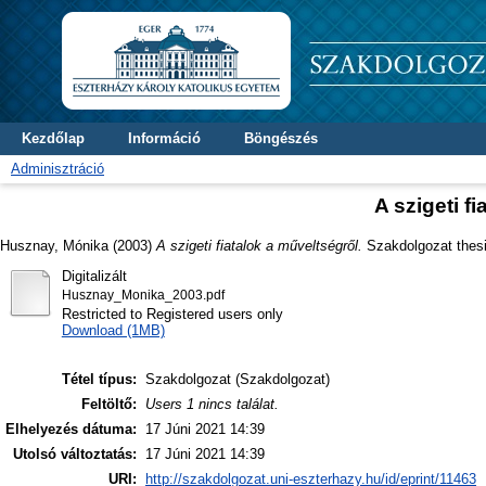
Kezdőlap
Információ
Böngészés
Adminisztráció
A szigeti f
Husznay, Mónika
(2003)
A szigeti fiatalok a műveltségről.
Szakdolgozat thesis
Digitalizált
Husznay_Monika_2003.pdf
Restricted to Registered users only
Download (1MB)
Tétel típus:
Szakdolgozat (Szakdolgozat)
Feltöltő:
Users 1 nincs találat.
Elhelyezés dátuma:
17 Júni 2021 14:39
Utolsó változtatás:
17 Júni 2021 14:39
URI:
http://szakdolgozat.uni-eszterhazy.hu/id/eprint/11463