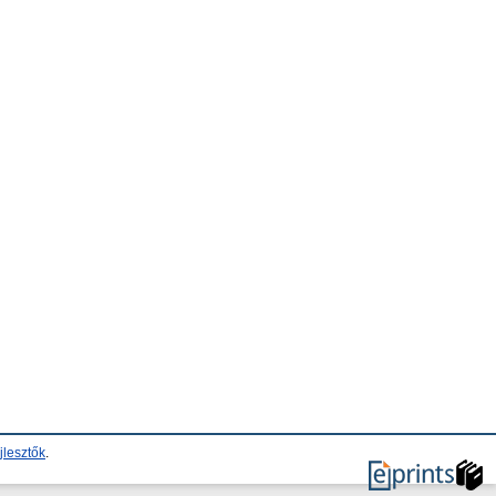
jlesztők
.