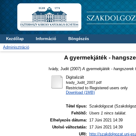
Kezdőlap
Információ
Böngészés
Adminisztráció
A gyermekjáték - hangsze
Ivády, Judit
(2007)
A gyermekjáték - hangszerek f
Digitalizált
Ivady_Judit_2007.pdf
Restricted to Registered users only
Download (1MB)
Tétel típus:
Szakdolgozat (Szakdolgoz
Feltöltő:
Users 1 nincs találat.
Elhelyezés dátuma:
17 Júni 2021 14:39
Utolsó változtatás:
17 Júni 2021 14:39
URI:
http://szakdolgozat.uni-es