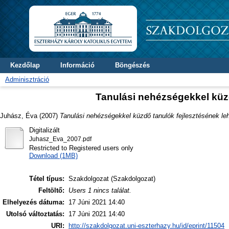
Kezdőlap
Információ
Böngészés
Adminisztráció
Tanulási nehézségekkel küzd
Juhász, Éva
(2007)
Tanulási nehézségekkel küzdő tanulók fejlesztésének le
Digitalizált
Juhasz_Eva_2007.pdf
Restricted to Registered users only
Download (1MB)
Tétel típus:
Szakdolgozat (Szakdolgozat)
Feltöltő:
Users 1 nincs találat.
Elhelyezés dátuma:
17 Júni 2021 14:40
Utolsó változtatás:
17 Júni 2021 14:40
URI:
http://szakdolgozat.uni-eszterhazy.hu/id/eprint/11504