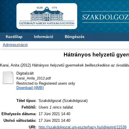
Kezdőlap
Információ
Böngészés
Adminisztráció
Hátrányos helyzetű gye
Karai, Anita
(2012)
Hátrányos helyzetű gyermekek beilleszkedése az óvodáb
Digitalizált
Karai_Anita_2012.pdf
Restricted to Registered users only
Download (4MB)
Tétel típus:
Szakdolgozat (Szakdolgozat)
Feltöltő:
Users 1 nincs találat.
Elhelyezés dátuma:
17 Júni 2021 14:40
Utolsó változtatás:
17 Júni 2021 14:40
URI:
http://szakdolgozat.uni-eszterhazy.hu/id/eprint/11539