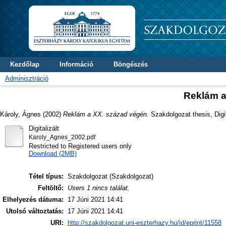
Kezdőlap
Információ
Böngészés
Adminisztráció
Reklám a
Károly, Ágnes
(2002)
Reklám a XX. század végén.
Szakdolgozat thesis, Digi
Digitalizált
Karoly_Agnes_2002.pdf
Restricted to Registered users only
Download (2MB)
Tétel típus:
Szakdolgozat (Szakdolgozat)
Feltöltő:
Users 1 nincs találat.
Elhelyezés dátuma:
17 Júni 2021 14:41
Utolsó változtatás:
17 Júni 2021 14:41
URI:
http://szakdolgozat.uni-eszterhazy.hu/id/eprint/11558