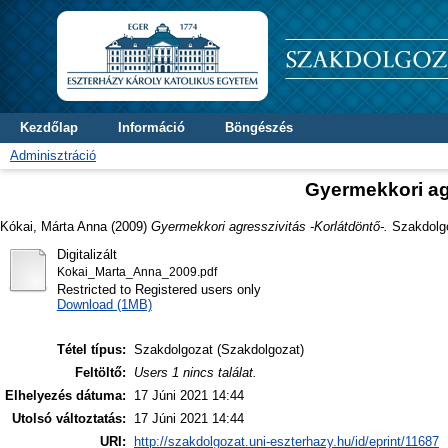
Kezdőlap
Információ
Böngészés
Adminisztráció
Gyermekkori agr
Kókai, Márta Anna
(2009)
Gyermekkori agresszivitás -Korlátdöntő-.
Szakdolgoz
Digitalizált
Kokai_Marta_Anna_2009.pdf
Restricted to Registered users only
Download (1MB)
Tétel típus:
Szakdolgozat (Szakdolgozat)
Feltöltő:
Users 1 nincs találat.
Elhelyezés dátuma:
17 Júni 2021 14:44
Utolsó változtatás:
17 Júni 2021 14:44
URI:
http://szakdolgozat.uni-eszterhazy.hu/id/eprint/11687