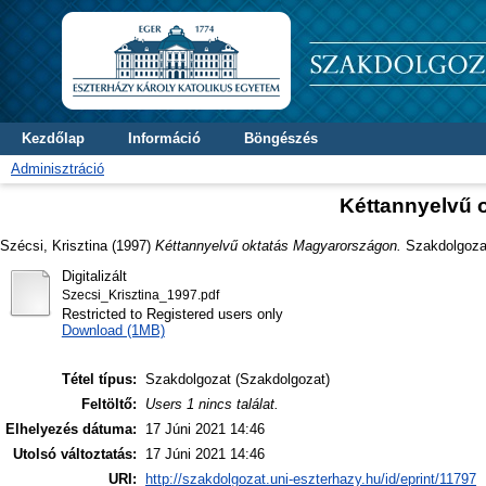
Kezdőlap
Információ
Böngészés
Adminisztráció
Kéttannyelvű 
Szécsi, Krisztina
(1997)
Kéttannyelvű oktatás Magyarországon.
Szakdolgozat 
Digitalizált
Szecsi_Krisztina_1997.pdf
Restricted to Registered users only
Download (1MB)
Tétel típus:
Szakdolgozat (Szakdolgozat)
Feltöltő:
Users 1 nincs találat.
Elhelyezés dátuma:
17 Júni 2021 14:46
Utolsó változtatás:
17 Júni 2021 14:46
URI:
http://szakdolgozat.uni-eszterhazy.hu/id/eprint/11797