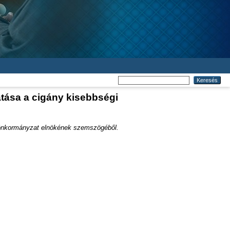
atása a cigány kisebbségi
i önkormányzat elnökének szemszögéből.