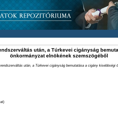
endszerváltás után, a Túrkevei cigányság bemut
önkormányzat elnökének szemszögéből
 rendszerváltás után, a Túrkevei cigányság bemutatása a cigány kisebbség
at)