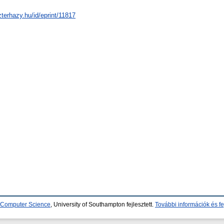
zterhazy.hu/id/eprint/11817
d Computer Science
, University of Southampton fejlesztett.
További információk és fe