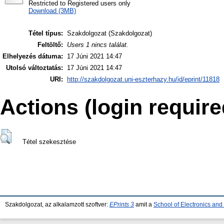
Restricted to Registered users only
Download (3MB)
Tétel típus:
Szakdolgozat (Szakdolgozat)
Feltöltő:
Users 1 nincs találat.
Elhelyezés dátuma:
17 Júni 2021 14:47
Utolsó változtatás:
17 Júni 2021 14:47
URI:
http://szakdolgozat.uni-eszterhazy.hu/id/eprint/11818
Actions (login require
Tétel szekesztése
Szakdolgozat, az alkalamzott szoftver:
EPrints 3
amit a
School of Electronics an