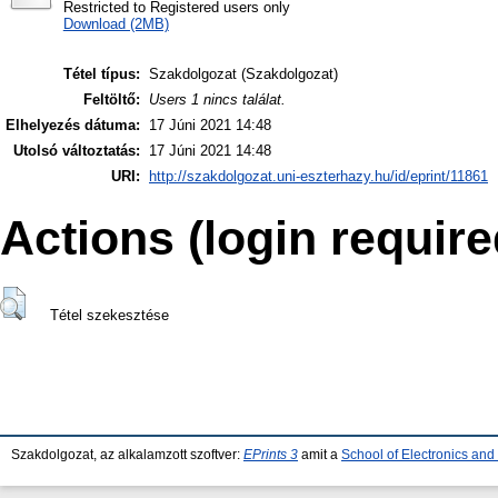
Restricted to Registered users only
Download (2MB)
Tétel típus:
Szakdolgozat (Szakdolgozat)
Feltöltő:
Users 1 nincs találat.
Elhelyezés dátuma:
17 Júni 2021 14:48
Utolsó változtatás:
17 Júni 2021 14:48
URI:
http://szakdolgozat.uni-eszterhazy.hu/id/eprint/11861
Actions (login require
Tétel szekesztése
Szakdolgozat, az alkalamzott szoftver:
EPrints 3
amit a
School of Electronics an