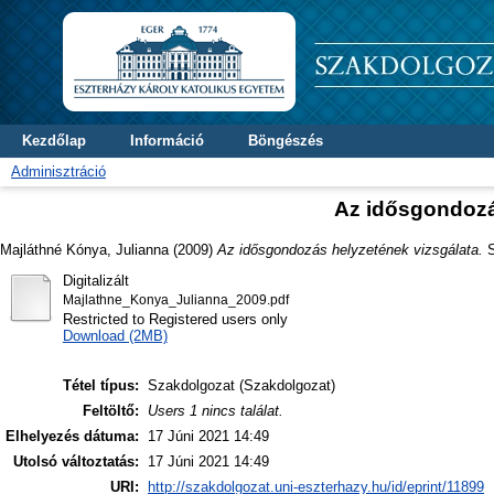
Kezdőlap
Információ
Böngészés
Adminisztráció
Az idősgondozá
Majláthné Kónya, Julianna
(2009)
Az idősgondozás helyzetének vizsgálata.
S
Digitalizált
Majlathne_Konya_Julianna_2009.pdf
Restricted to Registered users only
Download (2MB)
Tétel típus:
Szakdolgozat (Szakdolgozat)
Feltöltő:
Users 1 nincs találat.
Elhelyezés dátuma:
17 Júni 2021 14:49
Utolsó változtatás:
17 Júni 2021 14:49
URI:
http://szakdolgozat.uni-eszterhazy.hu/id/eprint/11899