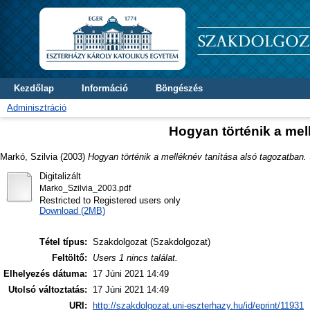
Kezdőlap
Információ
Böngészés
Adminisztráció
Hogyan történik a mel
Markó, Szilvia
(2003)
Hogyan történik a melléknév tanítása alsó tagozatban.
Digitalizált
Marko_Szilvia_2003.pdf
Restricted to Registered users only
Download (2MB)
Tétel típus:
Szakdolgozat (Szakdolgozat)
Feltöltő:
Users 1 nincs találat.
Elhelyezés dátuma:
17 Júni 2021 14:49
Utolsó változtatás:
17 Júni 2021 14:49
URI:
http://szakdolgozat.uni-eszterhazy.hu/id/eprint/11931