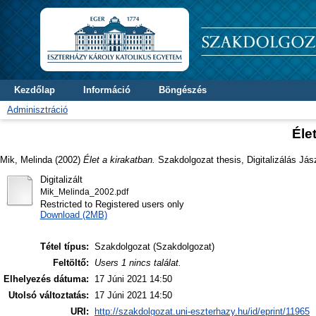
Kezdőlap
Információ
Böngészés
Adminisztráció
Éle
Mik, Melinda
(2002)
Élet a kirakatban.
Szakdolgozat thesis, Digitalizálás Jás
Digitalizált
Mik_Melinda_2002.pdf
Restricted to Registered users only
Download (2MB)
Tétel típus:
Szakdolgozat (Szakdolgozat)
Feltöltő:
Users 1 nincs találat.
Elhelyezés dátuma:
17 Júni 2021 14:50
Utolsó változtatás:
17 Júni 2021 14:50
URI:
http://szakdolgozat.uni-eszterhazy.hu/id/eprint/11965