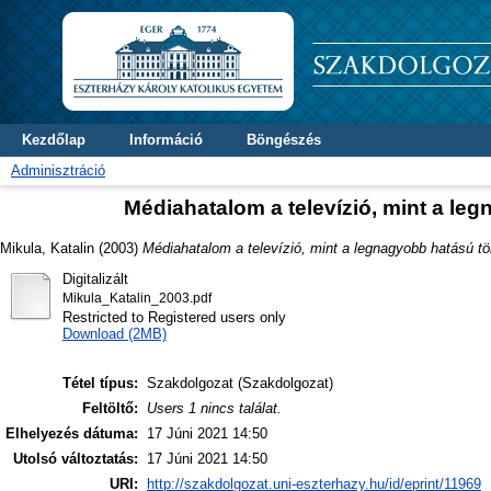
Kezdőlap
Információ
Böngészés
Adminisztráció
Médiahatalom a televízió, mint a 
Mikula, Katalin
(2003)
Médiahatalom a televízió, mint a legnagyobb hatású
Digitalizált
Mikula_Katalin_2003.pdf
Restricted to Registered users only
Download (2MB)
Tétel típus:
Szakdolgozat (Szakdolgozat)
Feltöltő:
Users 1 nincs találat.
Elhelyezés dátuma:
17 Júni 2021 14:50
Utolsó változtatás:
17 Júni 2021 14:50
URI:
http://szakdolgozat.uni-eszterhazy.hu/id/eprint/11969