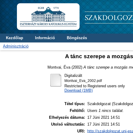
Kezdőlap
Információ
Böngészés
Adminisztráció
A tánc szerepe a mozgás
Montvai, Éva
(2002)
A tánc szerepe a mozgás me
Digitalizált
Montvai_Eva_2002.pdf
Restricted to Registered users only
Download (1MB)
Tétel típus:
Szakdolgozat (Szakdolgoz
Feltöltő:
Users 1 nincs találat.
Elhelyezés dátuma:
17 Júni 2021 14:51
Utolsó változtatás:
17 Júni 2021 14:51
URI:
http://szakdolgozat.uni-es