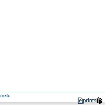
jlesztők
.