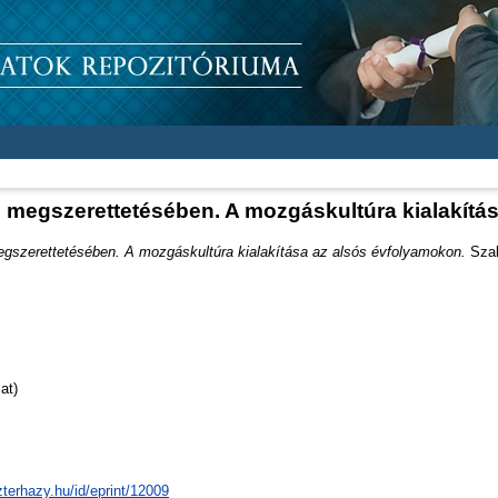
 megszerettetésében. A mozgáskultúra kialakítá
gszerettetésében. A mozgáskultúra kialakítása az alsós évfolyamokon.
Szak
at)
zterhazy.hu/id/eprint/12009