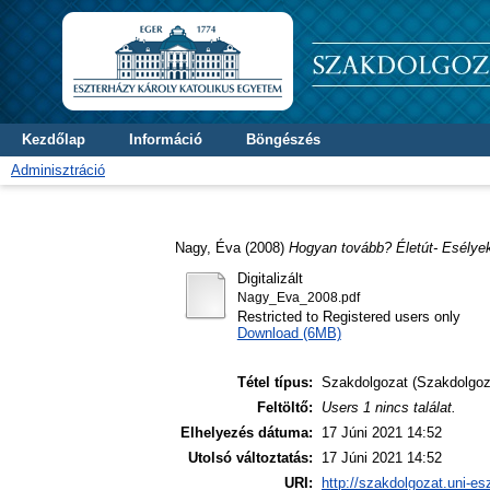
Kezdőlap
Információ
Böngészés
Adminisztráció
Nagy, Éva
(2008)
Hogyan tovább? Életút- Esélye
Digitalizált
Nagy_Eva_2008.pdf
Restricted to Registered users only
Download (6MB)
Tétel típus:
Szakdolgozat (Szakdolgoz
Feltöltő:
Users 1 nincs találat.
Elhelyezés dátuma:
17 Júni 2021 14:52
Utolsó változtatás:
17 Júni 2021 14:52
URI:
http://szakdolgozat.uni-es